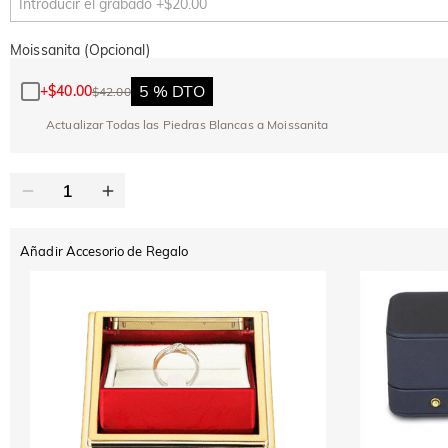
Moissanita (Opcional)
5 % DTO
+
$40.00
$42.00
Actualizar Todas las Piedras Blancas a Moissanita
Añadir Accesorio de Regalo