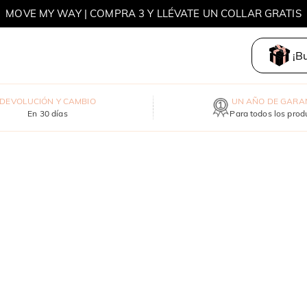
MOVE MY WAY | COMPRA 3 Y LLÉVATE UN COLLAR GRATIS
¡B
DEVOLUCIÓN Y CAMBIO
UN AÑO DE GARA
En 30 días
Para todos los prod