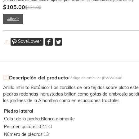
$105.00
$131.00
Añadir
SaveLower
Descripción del producto
Código de artículo
:
JEWW0446
Anillo Infinito Botánico: Los zarcillos de oro tejidos sobre plata e
piedras redondas incrustadas brillan como gotas de ambrosía solidif
los jardines de la Alhambra como en ecuaciones fractales.
Piedra lateral
Color de la piedra
:
Blanco diamante
Peso en quilates
:
0.41 ct
Número de piedras
:
13