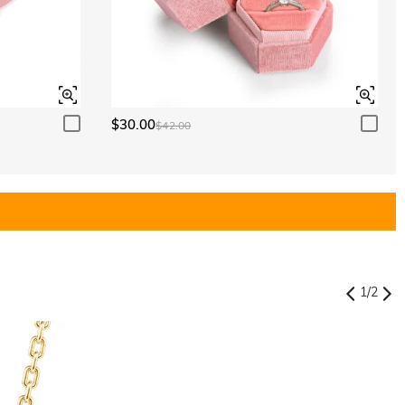
$30.00
$42.00
1
/
2