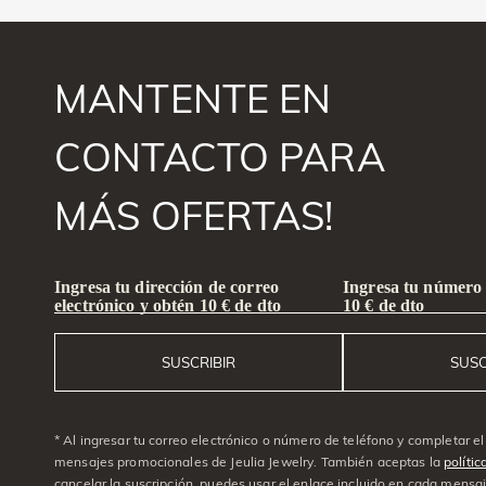
MANTENTE EN
CONTACTO PARA
MÁS OFERTAS!
Ingresa tu dirección de correo
Ingresa tu número 
electrónico y obtén 10 € de dto
10 € de dto
SUSCRIBIR
SUSC
* Al ingresar tu correo electrónico o número de teléfono y completar el 
mensajes promocionales de Jeulia Jewelry. También aceptas la
polític
cancelar la suscripción, puedes usar el enlace incluido en cada mensaj