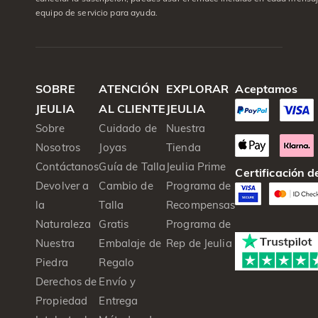
equipo de servicio para ayuda.
SOBRE
ATENCIÓN
EXPLORAR
Aceptamos
JEULIA
AL CLIENTE
JEULIA
Sobre
Cuidado de
Nuestra
Nosotros
Joyas
Tienda
Contáctanos
Guía de Talla
Jeulia Prime
Certificación 
Devolver a
Cambio de
Programa de
la
Talla
Recompensas
Naturaleza
Gratis
Programa de
Nuestra
Embalaje de
Rep de Jeulia
Piedra
Regalo
Derechos de
Envío y
Propiedad
Entrega