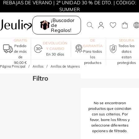
REBAJAS DE VERANO | 2ª UNIDAD 30 % DE DTO. | CÓDIGO:
SUMMER
MOVE MY WAY | COMPRA 3 Y LLÉVATE UN COLLAR GRATIS
¡Buscador
de
Regalos!
ENVÍO
UN AÑO
COMPRA
GRATIS
DE
SEGURA
DEVOLUCIÓN
Pedido
GARANTÍA
Todos los
Y CAMBIO
de más
Para todos
datos
En 30 días
de
los
estan
90,00 €
productos
protegidos
Página Principal
Anillos
Anillos de Mujeres
Filtro
No se encontraron
productos que coincidan
con sus criterios. Por
favor, borre los filtros y
seleccione diferentes
opciones de filtrado.