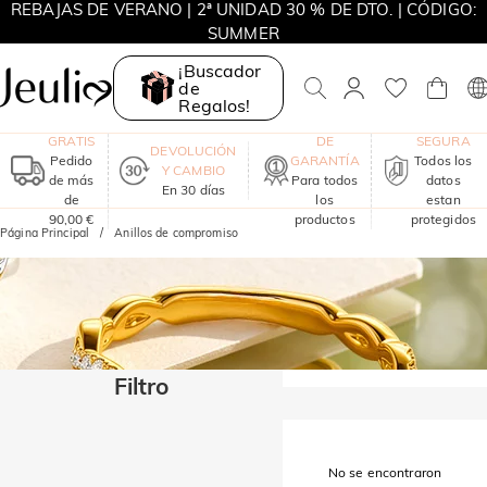
REBAJAS DE VERANO | 2ª UNIDAD 30 % DE DTO. | CÓDIGO:
SUMMER
MOVE MY WAY | COMPRA 3 Y LLÉVATE UN COLLAR GRATIS
¡Buscador
de
Regalos!
ENVÍO
UN AÑO
COMPRA
GRATIS
DE
SEGURA
DEVOLUCIÓN
Pedido
GARANTÍA
Todos los
Y CAMBIO
de más
Para todos
datos
En 30 días
de
los
estan
90,00 €
productos
protegidos
Página Principal
Anillos de compromiso
Filtro
No se encontraron