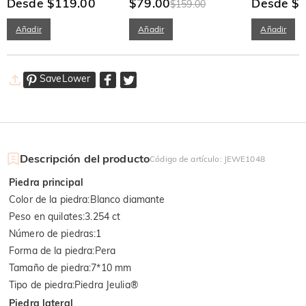
ley
Desde $119.00
$79.00
de plata de le
Desde $
$159.00
Añadir
Añadir
Añadir
SaveLower
Descripción del producto
Código de artículo
:
JEWE1048
Piedra principal
Color de la piedra
:
Blanco diamante
Peso en quilates
:
3.254 ct
Número de piedras
:
1
Forma de la piedra
:
Pera
Tamaño de piedra
:
7*10 mm
Tipo de piedra
:
Piedra Jeulia®
Piedra lateral