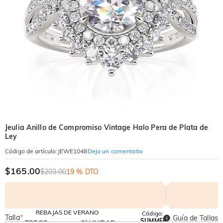
Jeulia Anillo de Compromiso Vintage Halo Pera de Plata de
Ley
Deja un comentatio
Código de artículo
:
JEWE1048
$165.00
$203.00
19 % DTO
REBAJAS DE VERANO
Código:
Talla
*
Guía de Tallas
SUMMER
TODOS
2ª UNIDAD