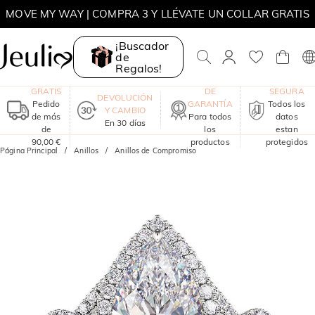
SUMMER
MOVE MY WAY | COMPRA 3 Y LLÉVATE UN COLLAR GRATIS
¡Buscador
de
Regalos!
ENVÍO
UN AÑO
COMPRA
GRATIS
DE
SEGURA
DEVOLUCIÓN
Pedido
GARANTÍA
Todos los
Y CAMBIO
de más
Para todos
datos
En 30 días
de
los
estan
90,00 €
productos
protegidos
Página Principal
Anillos
Anillos de Compromiso