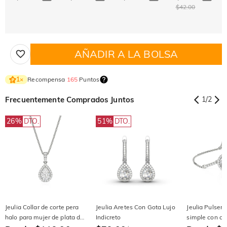
$42.00
AÑADIR A LA BOLSA
Recompensa
165
Puntos
1
×
Frecuentemente Comprados Juntos
1
/
2
26%
DTO.
51%
DTO.
Jeulia Collar de corte pera
Jeulia Aretes Con Gota Lujo
Jeulia Pulsera
halo para mujer de plata de
Indicreto
simple con co