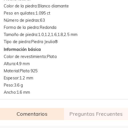
Color de la piedra
:
Blanco diamante
Peso en quilates
:
1.095 ct
Número de piedras
:
63
Forma de la piedra
:
Redonda
Tamaño de piedra
:
1.0,1.2,1.6,1.8,2.5 mm
Tipo de piedra
:
Piedra Jeulia®
Información básica
Color de revestimiento
:
Plata
Altura
:
4.9 mm
Material
:
Plata 925
Espesor
:
1.2 mm
Peso
:
3.6 g
Ancho
:
1.6 mm
Comentarios
Preguntas Frecuentes