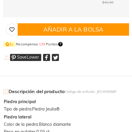
$42.00
AÑADIR A LA BOLSA
Recompensa
139
Puntos
1
×
SaveLower
Descripción del producto
Código de artículo
:
JECW0066F
Piedra principal
Tipo de piedra
:
Piedra Jeulia®
Piedra lateral
Color de la piedra
:
Blanco diamante
Peso en quilates
:
0.03 ct