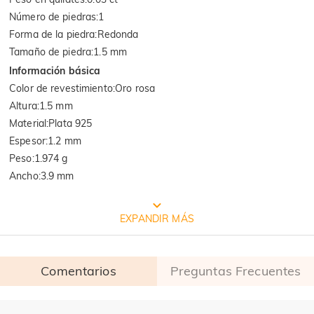
Número de piedras
:
1
Forma de la piedra
:
Redonda
Tamaño de piedra
:
1.5 mm
Información básica
Color de revestimiento
:
Oro rosa
Altura
:
1.5 mm
Material
:
Plata 925
Espesor
:
1.2 mm
Peso
:
1.974 g
Ancho
:
3.9 mm
EMBALAJE JEULIA GRATIS
EXPANDIR MÁS
Comentarios
Preguntas Frecuentes