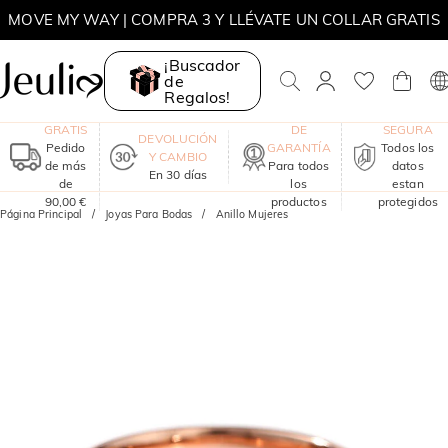
MOVE MY WAY | COMPRA 3 Y LLÉVATE UN COLLAR GRATIS
¡Buscador
de
Regalos!
ENVÍO
UN AÑO
COMPRA
GRATIS
DE
SEGURA
DEVOLUCIÓN
Pedido
GARANTÍA
Todos los
Y CAMBIO
de más
Para todos
datos
En 30 días
de
los
estan
90,00 €
productos
protegidos
Página Principal
Joyas Para Bodas
Anillo Mujeres