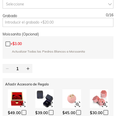
TODOS
2ª UNIDAD
10 % DE DTO.
30 % DE DTO.
Copiar
Seleccione
0
/
16
Grabado
Moissanita (Opcional)
+
$3.00
Actualizar Todas las Piedras Blancas a Moissanita
Añadir Accesorio de Regalo
$49.00
$39.00
$45.00
$30.00