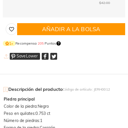
$42.00
AÑADIR A LA BOLSA
Recompensa
205
Puntos
1
×
SaveLower
Descripción del producto
Código de artículo
:
JERH0012
Piedra principal
Color de la piedra
:
Negro
Peso en quilates
:
0.753 ct
Número de piedras
:
1
Forma de la piedra
:
Corazón