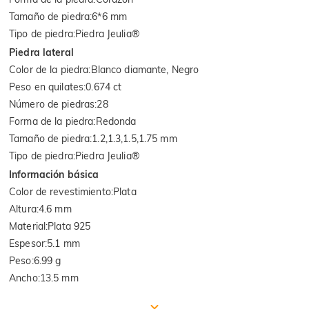
Tamaño de piedra
:
6*6 mm
Tipo de piedra
:
Piedra Jeulia®
Piedra lateral
Color de la piedra
:
Blanco diamante, Negro
Peso en quilates
:
0.674 ct
Número de piedras
:
28
Forma de la piedra
:
Redonda
Tamaño de piedra
:
1.2,1.3,1.5,1.75 mm
Tipo de piedra
:
Piedra Jeulia®
Información básica
Color de revestimiento
:
Plata
Altura
:
4.6 mm
Material
:
Plata 925
Espesor
:
5.1 mm
Peso
:
6.99 g
Ancho
:
13.5 mm