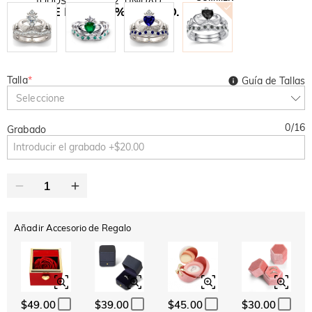
TODOS
2ª UNIDAD
10 % DE DTO.
30 % DE DTO.
Copiar
Talla
*
Guía de Tallas
Seleccione
0
/
16
Grabado
Añadir Accesorio de Regalo
$49.00
$39.00
$45.00
$30.00