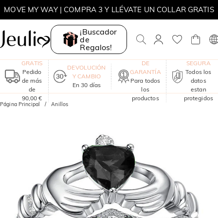
MOVE MY WAY | COMPRA 3 Y LLÉVATE UN COLLAR GRATIS
¡Buscador
de
Regalos!
ENVÍO
UN AÑO
COMPRA
GRATIS
DE
SEGURA
DEVOLUCIÓN
Pedido
GARANTÍA
Todos los
Y CAMBIO
de más
Para todos
datos
En 30 días
de
los
estan
90,00 €
productos
protegidos
Página Principal
Anillos