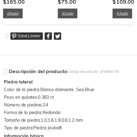
de dos tonos
$165.00
$75.00
Celestial Caíd
$109.00
Añadir
Añadir
Añadir
SaveLower
Descripción del producto
Código de artículo
:
JEWB0730
Piedra lateral
Color de la piedra
:
Blanco diamante, Sea Blue
Peso en quilates
:
0.383 ct
Número de piedras
:
24
Forma de la piedra
:
Redonda
Tamaño de piedra
:
1.0,1.6,1.8,0.8,1.2 mm
Tipo de piedra
:
Piedra Jeulia®
Información básica