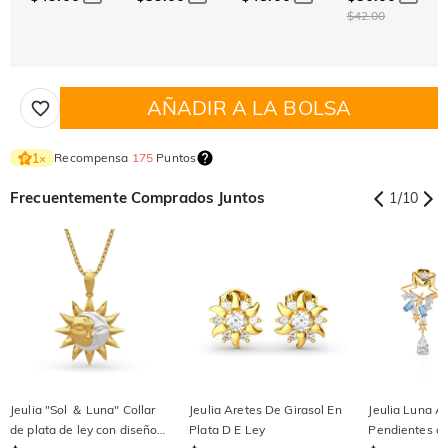
$42.00
AÑADIR A LA BOLSA
Recompensa
175
Puntos
1
×
Frecuentemente Comprados Juntos
1
/
10
Jeulia "Sol ＆ Luna" Collar
Jeulia Aretes De Girasol En
Jeulia Luna A
de plata de ley con diseño
Plata D E Ley
Pendientes co