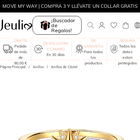
SUMMER
MOVE MY WAY | COMPRA 3 Y LLÉVATE UN COLLAR GRATIS
¡Buscador
de
Regalos!
ENVÍO
UN AÑO
COMPRA
GRATIS
DE
SEGURA
DEVOLUCIÓN
Pedido
GARANTÍA
Todos los
Y CAMBIO
de más
Para todos
datos
En 30 días
de
los
estan
90,00 €
productos
protegidos
Página Principal
Anillos
Anillos de Cóctel