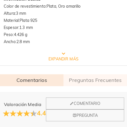
Color de revestimiento
:
Plata, Oro amarillo
Altura
:
3 mm
Material
:
Plata 925
Espesor
:
1.3 mm
Peso
:
4.426 g
Ancho
:
2.8 mm
EMBALAJE JEULIA GRATIS
EXPANDIR MÁS
Comentarios
Preguntas Frecuentes
General
COMENTARIO
Valoración Media
¿Dónde está ubicada vuestra empresa?
4.4
PREGUNTA
Nuestra oficina principal se encuentra en Los Ángeles,
Calidad verificada por la institución
¿Tienen una tienda física?
California, mientras que el diseño y la fabricación están en