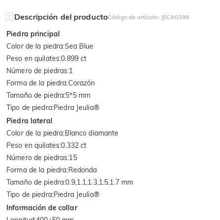
Descripción del producto
Código de artículo
:
JECA0399
Piedra principal
Color de la piedra
:
Sea Blue
Peso en quilates
:
0.899 ct
Número de piedras
:
1
Forma de la piedra
:
Corazón
Tamaño de piedra
:
5*5 mm
Tipo de piedra
:
Piedra Jeulia®
Piedra lateral
Color de la piedra
:
Blanco diamante
Peso en quilates
:
0.332 ct
Número de piedras
:
15
Forma de la piedra
:
Redonda
Tamaño de piedra
:
0.9,1.1,1.3,1.5,1.7 mm
Tipo de piedra
:
Piedra Jeulia®
Información de collar
Longitud
:
400+50 mm