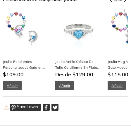
Jeulia Pendientes
Jeulia Anillo Clásico De
Jeulia Hug Me
Personalizados Gato en
Talla Cordiforme En Plata
Gato Hueco P
Luna con Piedra de
$109.00
De Ley
Desde $129.00
con Piedra de
$115.00
Nacimiento Corazón
Añadir
Añadir
Añadir
SaveLower