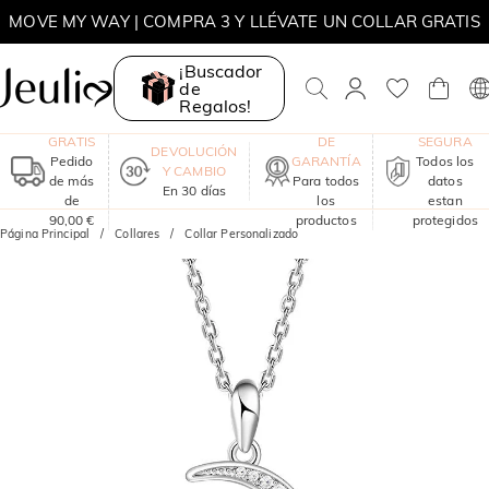
REBAJAS DE VERANO | TODOS 10 % DE DTO. | CÓDIGO:
SUMMER
REBAJAS DE VERANO | 2ª UNIDAD 30 % DE DTO. | CÓDIGO:
¡Buscador
SUMMER
de
MOVE MY WAY | COMPRA 3 Y LLÉVATE UN COLLAR GRATIS
Regalos!
ENVÍO
UN AÑO
COMPRA
GRATIS
DE
SEGURA
DEVOLUCIÓN
Pedido
GARANTÍA
Todos los
Y CAMBIO
de más
Para todos
datos
En 30 días
de
los
estan
90,00 €
productos
protegidos
Página Principal
Collares
Collar Personalizado