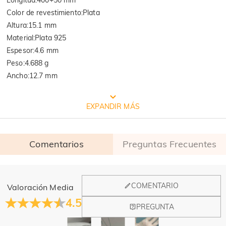
Color de revestimiento
:
Plata
Altura
:
15.1 mm
Material
:
Plata 925
Espesor
:
4.6 mm
Peso
:
4.688 g
Ancho
:
12.7 mm
EMBALAJE JEULIA GRATIS
EXPANDIR MÁS
Comentarios
Preguntas Frecuentes
General
COMENTARIO
Valoración Media
¿Dónde está ubicada vuestra empresa?
4.5
PREGUNTA
Nuestra oficina principal se encuentra en Los Ángeles,
¿Tienen una tienda física?
California, mientras que el diseño y la fabricación están en