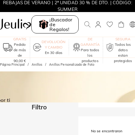
REBAJAS DE VERANO | 2ª UNIDAD 30 % DE DTO. | CÓDIGO:
SUMMER
MOVE MY WAY | COMPRA 3 Y LLÉVATE UN COLLAR GRATIS
¡Buscador
de
Regalos!
ENVÍO
UN AÑO
COMPRA
GRATIS
DE
SEGURA
DEVOLUCIÓN
Pedido
GARANTÍA
Todos los
Y CAMBIO
de más
Para todos
datos
En 30 días
de
los
estan
90,00 €
productos
protegidos
Página Principal
Anillos
Anillos Personalizado de Foto
Filtro
No se encontraron