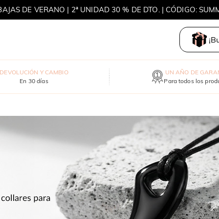
BAJAS DE VERANO | 2ª UNIDAD 30 % DE DTO. | CÓDIGO: SUM
MOVE MY WAY | COMPRA 3 Y LLÉVATE UN COLLAR GRATIS
¡B
DEVOLUCIÓN Y CAMBIO
UN AÑO DE GARA
En 30 días
Para todos los prod