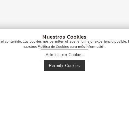
Nuestras Cookies
el contenido. Las cookies nos permiten ofrecerle la mejor experiencia posible. 
nuestras
Política de Cookies
para más información.
Administrar Cookies
Permitir Cookies
TO PARA MÁS OFERTAS!
 dto
Ingresa tu número de teléfono y obtén 10 € de dt