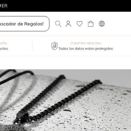
MER
uscador de Regalos!
NTÍA
COMPRA SEGURA
uctos
Todos los datos estan protegidos