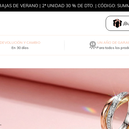
BAJAS DE VERANO | 2ª UNIDAD 30 % DE DTO. | CÓDIGO: SUM
MOVE MY WAY | COMPRA 3 Y LLÉVATE UN COLLAR GRATIS
¡B
DEVOLUCIÓN Y CAMBIO
UN AÑO DE GARA
En 30 días
Para todos los prod