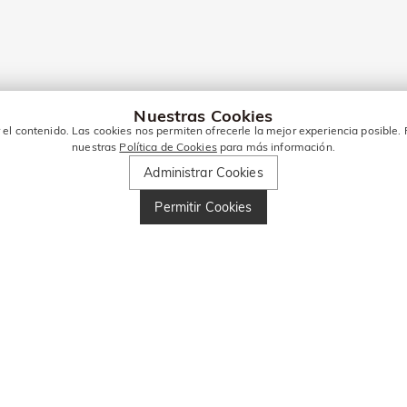
Nuestras Cookies
el contenido. Las cookies nos permiten ofrecerle la mejor experiencia posible. 
nuestras
Política de Cookies
para más información.
Administrar Cookies
Permitir Cookies
TO PARA MÁS OFERTAS!
 dto
Ingresa tu número de teléfono y obtén 10 € de dt