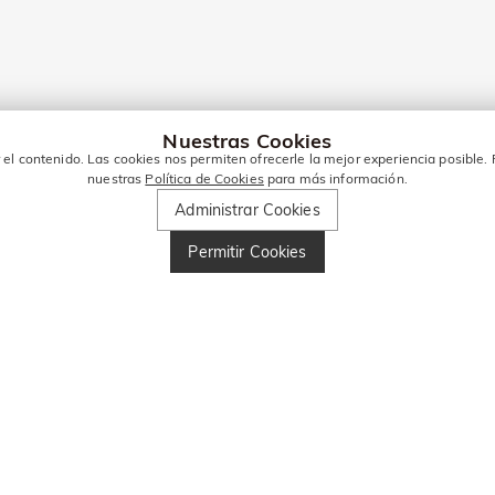
Nuestras Cookies
el contenido. Las cookies nos permiten ofrecerle la mejor experiencia posible. 
nuestras
Política de Cookies
para más información.
Administrar Cookies
Permitir Cookies
TO PARA MÁS OFERTAS!
 dto
Ingresa tu número de teléfono y obtén 10 € de dt