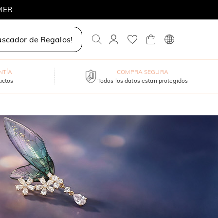
MER
uscador de Regalos!
NTÍA
COMPRA SEGURA
uctos
Todos los datos estan protegidos