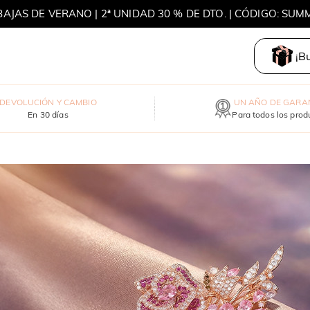
BAJAS DE VERANO | 2ª UNIDAD 30 % DE DTO. | CÓDIGO: SUM
MOVE MY WAY | COMPRA 3 Y LLÉVATE UN COLLAR GRATIS
¡B
DEVOLUCIÓN Y CAMBIO
UN AÑO DE GARA
En 30 días
Para todos los prod