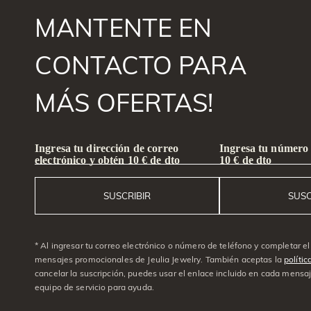
MANTENTE EN
CONTACTO PARA
MÁS OFERTAS!
Ingresa tu dirección de correo
Ingresa tu número 
electrónico y obtén 10 € de dto
10 € de dto
SUSCRIBIR
SUSC
* Al ingresar tu correo electrónico o número de teléfono y completar el 
mensajes promocionales de Jeulia Jewelry. También aceptas la
polític
cancelar la suscripción, puedes usar el enlace incluido en cada mensaj
equipo de servicio para ayuda.