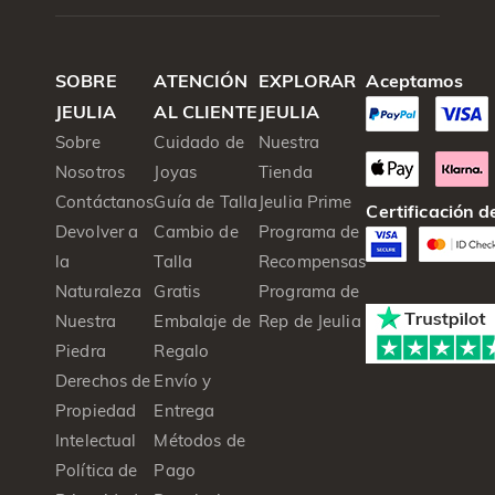
SOBRE
ATENCIÓN
EXPLORAR
Aceptamos
JEULIA
AL CLIENTE
JEULIA
Sobre
Cuidado de
Nuestra
Nosotros
Joyas
Tienda
Contáctanos
Guía de Talla
Jeulia Prime
Certificación 
Devolver a
Cambio de
Programa de
la
Talla
Recompensas
Naturaleza
Gratis
Programa de
Nuestra
Embalaje de
Rep de Jeulia
Piedra
Regalo
Derechos de
Envío y
Propiedad
Entrega
Intelectual
Métodos de
Política de
Pago