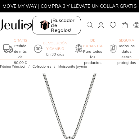
MOVE MY WAY | COMPRA 3 Y LLÉVATE UN COLLAR GRATIS
¡Buscador
de
Regalos!
ENVÍO
UN AÑO
COMPRA
GRATIS
DE
SEGURA
DEVOLUCIÓN
Pedido
GARANTÍA
Todos los
Y CAMBIO
de más
Para todos
datos
En 30 días
de
los
estan
90,00 €
productos
protegidos
Página Principal
Colecciones
Moissanita Joyeria