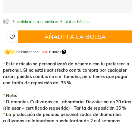
Blanco
Rojo granate
Púrpura amatista
$0.00
$0.00
$0.00
El pedido ahora se envía en 5-10 días hábiles.
Azul aguamarina
Verde esmeralda
Rosa fancy
Blanco
Rojo granate
Púrpura amatista
$0.00
$0.00
$0.00
$0.00
$0.00
$0.00
AÑADIR A LA BOLSA
Azul aguamarina
Verde esmeralda
Rosa fancy
$0.00
$0.00
$0.00
Rojo fucsia
Verde peridoto
Azul zafiro
Recompensa
1440
Puntos
1
×
Azul aguamarina
Verde esmeralda
Rosa fancy
$0.00
$0.00
$0.00
$0.00
$0.00
$0.00
*
Este artículo se personalizará de acuerdo con tu preferencia
Rojo fucsia
Verde peridoto
Azul zafiro
personal. Si no estás satisfecho con tu compra por cualquier
$0.00
$0.00
$0.00
razón, puedes cambiarlo o el tamaño, pero tienes que pagar
Negro ónix
Amarillo
Rojo fucsia
Verde peridoto
Azul zafiro
una tarifa de reposición del 35 %.
$0.00
$0.00
$0.00
$0.00
$0.00
Negro ónix
Amarillo
*
Note:
$0.00
$0.00
*
Diamantes Cultivados en Laboratorio: Devolución en 30 días
(sin usar + certificado requerido) · Tarifa de reposición 35 %
Negro ónix
Amarillo
*
La producción de pedidos personalizados de diamantes
$0.00
$0.00
cultivados en laboratorio puede tardar de 2 a 4 semanas.