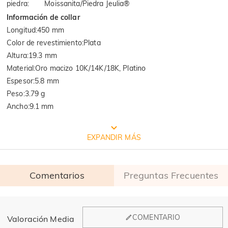
piedra
:
Moissanita/Piedra Jeulia®
Información de collar
Longitud
:
450 mm
Color de revestimiento
:
Plata
Altura
:
19.3 mm
Material
:
Oro macizo 10K/14K/18K, Platino
Espesor
:
5.8 mm
Peso
:
3.79 g
Ancho
:
9.1 mm
EMBALAJE JEULIA GRATIS
EXPANDIR MÁS
Comentarios
Preguntas Frecuentes
General
COMENTARIO
Valoración Media