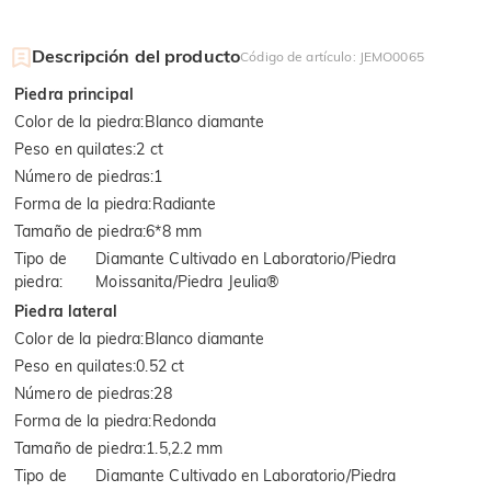
Descripción del producto
Código de artículo
:
JEMO0065
Piedra principal
Color de la piedra
:
Blanco diamante
Peso en quilates
:
2 ct
Número de piedras
:
1
Forma de la piedra
:
Radiante
Tamaño de piedra
:
6*8 mm
Tipo de
Diamante Cultivado en Laboratorio/Piedra
piedra
:
Moissanita/Piedra Jeulia®
Piedra lateral
Color de la piedra
:
Blanco diamante
Peso en quilates
:
0.52 ct
Número de piedras
:
28
Forma de la piedra
:
Redonda
Tamaño de piedra
:
1.5,2.2 mm
Tipo de
Diamante Cultivado en Laboratorio/Piedra