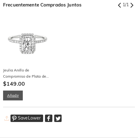
Frecuentemente Comprados Juntos
1
/
1
Jeulia Anillo de
Compromiso de Plata de
Ley con Halo y Corte
$149.00
Esmeralda
Añadir
SaveLower